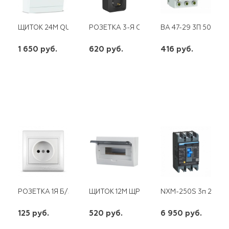
ЩИТОК 24М QUEL IP41 БЕЛЫЙ , БЕЛАЯ ДВЕРЦА
РОЗЕТКА 3-Я С/З SE ОУ BLANCA 16А 25
ВА 47-29 3П 50 А "С
1 650 руб.
620 руб.
416 руб.
шт
шт
шт
-
+
-
+
-
+
РОЗЕТКА 1Я Б/З С/У СЕВИЛЬ С/У БЕЛАЯ UNIVERSAL
ЩИТОК 12М ЩРН-П-12 ЭНЕРГИЯ
NXM-250S 3п 250 А 
125 руб.
520 руб.
6 950 руб.