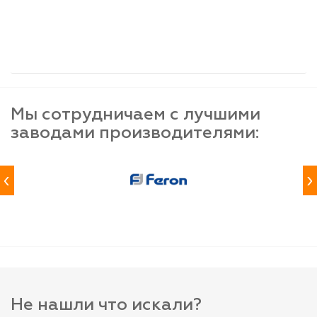
шт
шт
шт
-
+
-
+
-
+
Мы сотрудничаем с лучшими
заводами производителями:
‹
›
Не нашли что искали?