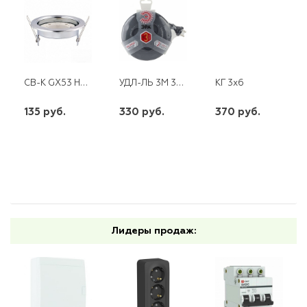
CВ-К GX53 H4 (H4. ХРОМ)
УДЛ-ЛЬ 3М 3ГН Б/З ПВС 2*0,75 РУЛЕТКА ЧЕРН.
КГ 3х6
135 руб.
330 руб.
370 руб.
шт
шт
шт
-
+
-
+
-
+
Лидеры продаж: