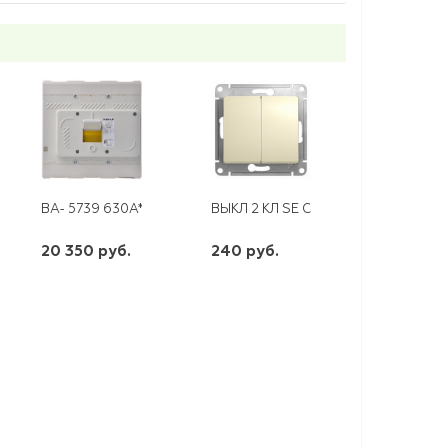
G БЕЖЕВЫЙ ЭРА
ЕР TV ПАПА- F-РАЗЪЕМ)
ВА- 5739 630А*
ВЫКЛ 2 КЛ SE СУ GLOSSA 10А 250
20 350 руб.
240 руб.
шт
шт
-
+
-
+