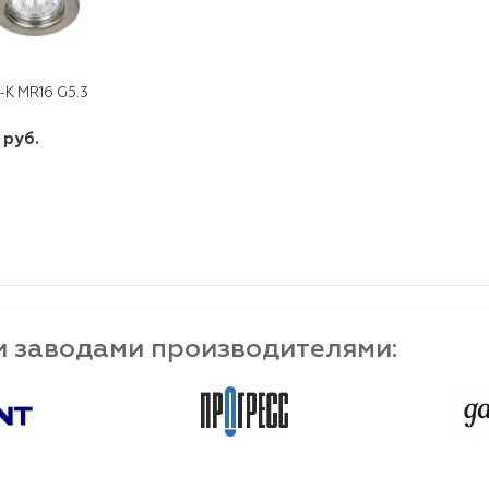
-К MR16 G5.3 ТИТАН DL10
 руб.
шт
-
+
и заводами производителями: