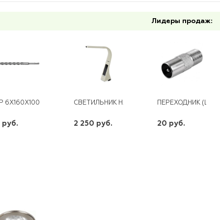
Лидеры продаж:
Р 6Х160X100 SDS-PLUS
СВЕТИЛЬНИК НАСТОЛЬНЫЙ NLED-461-7W-B
ПЕРЕХОДНИК (ШТЕК
 руб.
2 250 руб.
20 руб.
шт
шт
шт
-
+
-
+
-
+