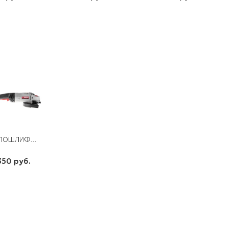
шт
шт
шт
-
+
-
+
-
+
УГЛОШЛИФОВАЛЬНАЯ МАШИНА УШМ-230-2100 ПМЗ 6500 ОБ/МИН ЗУБР
350 руб.
шт
-
+