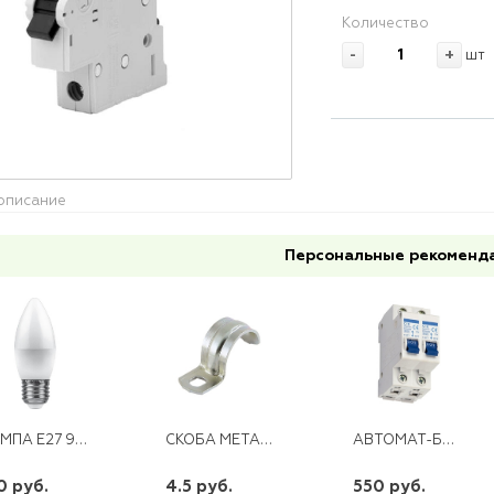
Количество
-
+
шт
описание
Персональные рекоменд
ЛАМПА E27 9W 230V LED 2700K СВЕЧА LB-570
СКОБА МЕТАЛЛ. ОДНОЛАПК. 19-20
АВТОМАТ-БАЙПАС 50А (ЭМ) ЭНЕРГИЯ
0 руб.
4.5 руб.
550 руб.