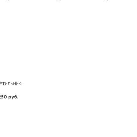
шт
шт
шт
-
+
-
+
-
+
СВЕТИЛЬНИК НАСТЕННО ПОТОЛОЧНЫЙ LE LED CLL MYSTERY-S 70W
250 руб.
шт
-
+