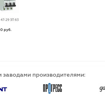
 47-29 3П 63 А "С" ЭКФ
0 руб.
шт
-
+
и заводами производителями: