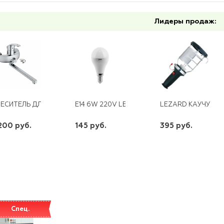
Лидеры продаж:
ЕСИТЕЛЬ ДЛЯ ВАННЫ ДЛИННЫЙ ИЗЛИВ ХРОМ CN2321
E14 6W 220V LED 2700K ELEMENTARY GLOB
LEZARD КАУЧУК П
200 руб.
145 руб.
395 руб.
шт
шт
шт
-
+
-
+
-
+
Спец.