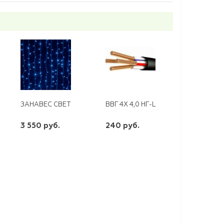
E GAUSS
ЕРЕНОСНОЙ СВЕТИЛЬНИК С ВЫКЛЮЧАТЕЛЕМ
ЗАНАВЕС СВЕТОДИОДНЫЙ 3Х2М 240 LED,СИНИЙ , IP67
ВВГ 4Х 4,0 НГ-LS
3 550 руб.
240 руб.
шт
шт
-
+
-
+