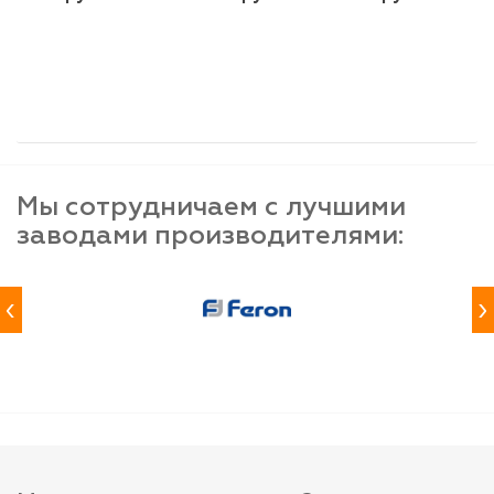
шт
шт
шт
-
+
-
+
-
+
Мы сотрудничаем с лучшими
заводами производителями:
‹
›