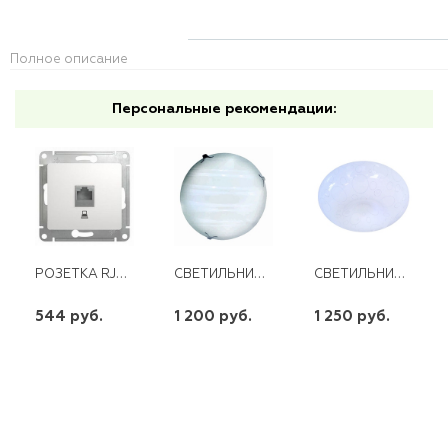
Полное описание
Персональные рекомендации:
РОЗЕТКА RJ45 КАТ.5Е SE СУ GLOSSA БЕЛАЯ
СВЕТИЛЬНИК СВЕТОДИОДНЫЙ СИРМА СЛЛ 016 20ВТ 6000К СТЕКЛО
СВЕТИЛЬНИК СВЕТОДИОДНЫЙ КАССИОПЕЯ СЛЛ 033 18ВТ 6000К (ПОТОЛОЧНЫЙ)
544 руб.
1 200 руб.
1 250 руб.
шт
шт
шт
-
+
-
+
-
+