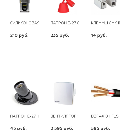
СИЛИКОНОВАЯ СМАЗКА NANOPROTECH NPSI0025
ПАТРОН Е-27 СО ШНУРОМ 1М ДЕКОРАТИВ
КЛЕММЫ СМК 111 ЭКФ
210 руб.
235 руб.
14 руб.
шт
шт
шт
-
+
-
+
-
+
ПАТРОН Е-27 НАСТ.
ВЕНТИЛЯТОР 100 ЛДТН
ВВГ 4Х10 НГLS
45 руб.
2 595 руб.
595 руб.