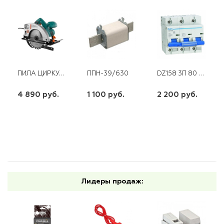
ПИЛА ЦИРКУЛЯРНАЯ 1600ВТ ТПД 185Х20ММ ПРОПИЛ- 65ММ ВЕС 3,950КГ СБОР ПЫЛИ STURM CS50186
DZ158 3П 80 А 10 КА CHINT
ППН-39/630
4 890 руб.
1 100 руб.
2 200 руб.
шт
шт
шт
-
+
-
+
-
+
Лидеры продаж: