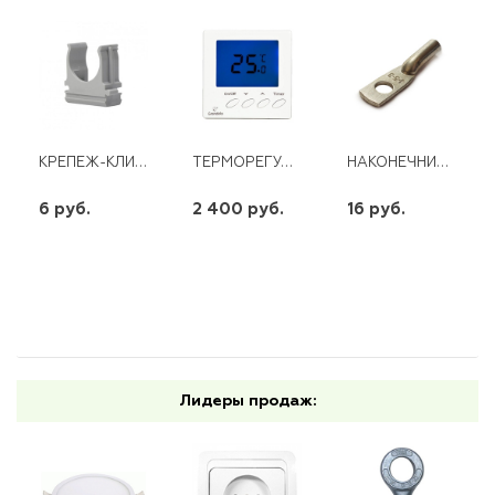
КРЕПЕЖ-КЛИПСА D 25ММ* ДКС
ТЕРМОРЕГУЛЯТОР GRANDEKS 11Н
НАКОНЕЧНИК ТМЛ 4-5-3 ЛУЖЕНЫЙ (КВТ)
6 руб.
2 400 руб.
16 руб.
шт
шт
шт
-
+
-
+
-
+
Лидеры продаж: