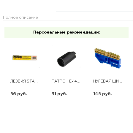
Полное описание
Персональные рекомендации:
ЛЕЗВИЯ STAYER "STANDARD" СЕГМЕНТИРОВАННЫЕ 18ММ 10ШТ В БОКСЕ
ПАТРОН Е-14 ПОДВ.
НУЛЕВАЯ ШИНА ШН 10/1 С СИНИМ ИЗОЛЯТОРОМ
56 руб.
31 руб.
145 руб.
шт
шт
шт
-
+
-
+
-
+