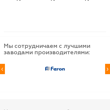
шт
шт
шт
-
+
-
+
-
+
Мы сотрудничаем с лучшими
заводами производителями:
‹
›