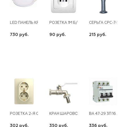
LED ПАНЕЛЬ КРУГЛАЯ ZTR 20W, 5000К
РОЗЕТКА 1М Б/З С/У БЕЛАЯ ПРОГРЕСС
СЕРЬГА СРС-7-16
730 руб.
90 руб.
215 руб.
шт
шт
шт
-
+
-
+
-
+
РОЗЕТКА 2-Я С/З SE СУ GLOSSA БЕЖЕВАЯ
КРАН ШАРОВОЙ PROFACTOR PF BBC 32
ВА 47-29 3П 16 А "С
302 руб.
350 руб.
336 руб.