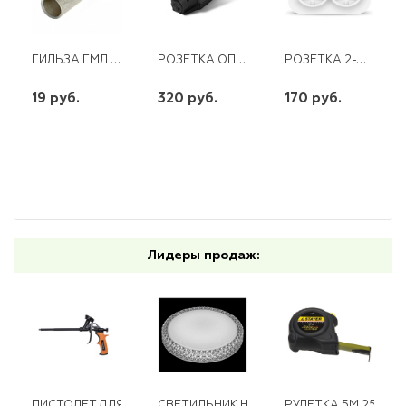
ГИЛЬЗА ГМЛ 6-4 ЛУЖЕНАЯ
РОЗЕТКА ОП ДВОЙНАЯ С ЗАГЛ.КАУЧУК UNIVERSAL
РОЗЕТКА 2-Х МЕСТНАЯ С/З О/У 16А 220В БЕЛАЯ (ЕВРОСЛОТ) IONICH
19 руб.
320 руб.
170 руб.
шт
шт
шт
-
+
-
+
-
+
Лидеры продаж:
ПИСТОЛЕТ ДЛЯ МОНТАЖНОЙ ПЕНЫ ТЕФЛОНОВЫЙ ВИХРЬ
СВЕТИЛЬНИК НАСТЕННО ПОТОЛОЧНЫЙ LED
РУЛЕТКА 5М 25ММ 