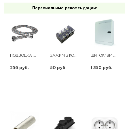
Персональные рекомендации:
ПОДВОДКА НЕРЖАВЕЮЩАЯ ОПЛЕТКА (Г/Ш) WKR-BB 100
ЗАЖИМ В КОРП ТВ-1503 15А
ЩИТОК 18М TEKFOR IP40 НЕПРОЗРАЧНАЯ БЕЛАЯ ДВЕРЦА
256 руб.
50 руб.
1 350 руб.
шт
шт
шт
-
+
-
+
-
+