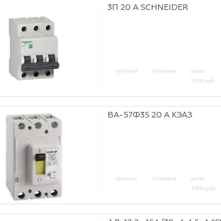
3П 20 А SCHNEIDER
Артикул
Упаковка
цена:
1 216 руб.
ВА-57Ф35 20 А КЭАЗ
Артикул
Упаковка
цена:
3 850 руб.