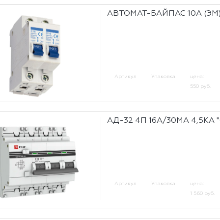
АВТОМАТ-БАЙПАС 10А (ЭМ
Артикул
Упаковка
цена:
550 руб.
АД-32 4П 16А/30МА 4,5КА "
Артикул
Упаковка
цена:
1 560 руб.