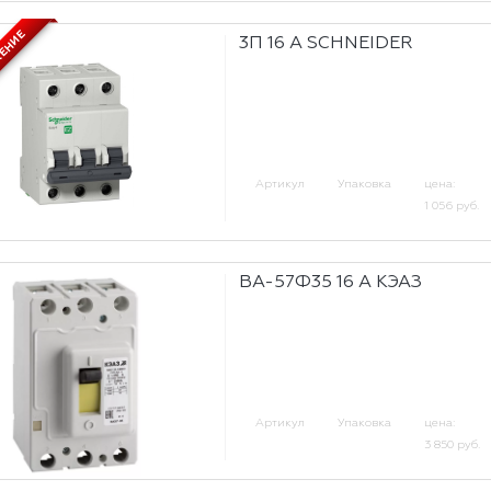
ЖЕНИЕ
3П 16 А SCHNEIDER
Артикул
Упаковка
цена:
1 056 руб.
ВА-57Ф35 16 А КЭАЗ
Артикул
Упаковка
цена:
3 850 руб.