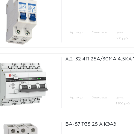
Артикул
Упаковка
цена:
550 руб.
АД-32 4П 25А/30МА 4,5КА 
Артикул
Упаковка
цена:
1 800 руб.
ВА-57Ф35 25 А КЭАЗ