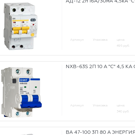
АД-12 2п 16А/30мА 4,5кА "С
Артикул
Упаковка
цена:
495 руб.
NXB-63S 2П 10 А "С" 4,5 КА
Артикул
Упаковка
цена:
340 руб.
ВА 47-100 3П 80 А ЭНЕРГИ