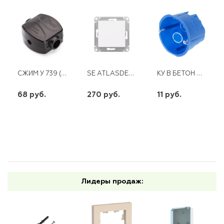
СЖИМ У 739 (4-10) (1,5-2,5)
SE ATLASDESIGN БЕЛ ПЕРЕКЛЮЧАТЕЛЬ (ПРХОДНОЙ) 1 КЛ., CX6, 10AX, МЕХАНИЗМ
КУ В БЕТОН 68Х45 СЗМ2 451 GUSI
68 руб.
270 руб.
11 руб.
шт
шт
шт
-
+
-
+
-
+
Лидеры продаж: