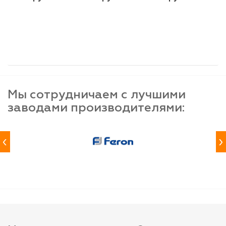
шт
шт
шт
-
+
-
+
-
+
Мы сотрудничаем с лучшими
заводами производителями:
‹
›