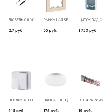
ДЮБЕЛЬ С ШУРУПОМ 6Х 60 ММ ПОТАЙ (100ШТ) ОМАХ
РАМКА 1-АЯ SE ATLAS DESIGN БЕЖЕВАЯ
ЩИТОК ПОД СЧЕТЧИ
2.7 руб.
55 руб.
1 750 руб.
шт
шт
шт
-
+
-
+
-
+
ВЫКЛЮЧАТЕЛЬ 2КЛ ОУ GALLANT WL15--03-01 БЕЛЫЙ/СЕРЕБ
ЛАМПА СВЕТОДИОДНАЯ GX53 15W 220V 
UTP 4 PR 26 AWG 
145 руб.
175 руб.
19 руб.