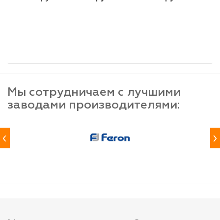
шт
шт
шт
-
+
-
+
-
+
Мы сотрудничаем с лучшими
заводами производителями:
‹
›