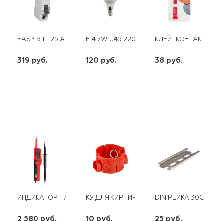
EASY 9 1П 25 А SCHNEIDER
E14 7W G45 220V LED 4000K SBG4507
КЛЕЙ "КОНТАКТ" СУП
319 руб.
120 руб.
38 руб.
шт
шт
шт
-
+
-
+
-
+
ИНДИКАТОР НАПРЯЖЕНИЯ UT15С UNI-T 13-1018
КУ ДЛЯ КИРПИЧНЫХ СТЕН КРАСНЫЙ С У
DIN РЕЙКА 30СМ МИ
2 580 руб.
10 руб.
25 руб.