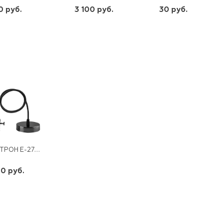
0 руб.
3 100 руб.
30 руб.
шт
шт
шт
-
+
-
+
-
+
ПАТРОН Е-27 СО ШНУРОМ 1М,ДЕКОРАТИВНЫЙ КОНУС 120*80ММ,LH129 ЧЕРНЫЙ
0 руб.
шт
-
+