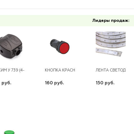
Лидеры продаж:
М У 739 (4-10) (1,5-2,5)
КНОПКА КРАСНАЯ ВОЗВРАТНАЯ XB7-ЕA-2Р 1
ЛЕНТА СВЕТОДИОДН
 руб.
160 руб.
150 руб.
шт
шт
шт
-
+
-
+
-
+