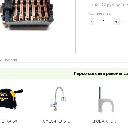
Цена 420 руб. за 1 ш
Количество
-
+
шт
описание
Персональные рекоменд
РУЛЕТКА 3Х16 2 СТОПА КОРПУС НА 20% КОМПАКТН. СТАНДАРТНОГО,МОЩН. МАГНИТ HANSK
СМЕСИТЕЛЬ ДЛЯ КУХНИ С ПОВОРОТНЫМ ИЗЛИВОМ SOP4-E146
СКОБА КРЕПЕЖНАЯ D 6 С ГВОЗД.(50ШТ)