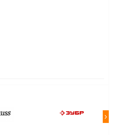
0V-12V
›