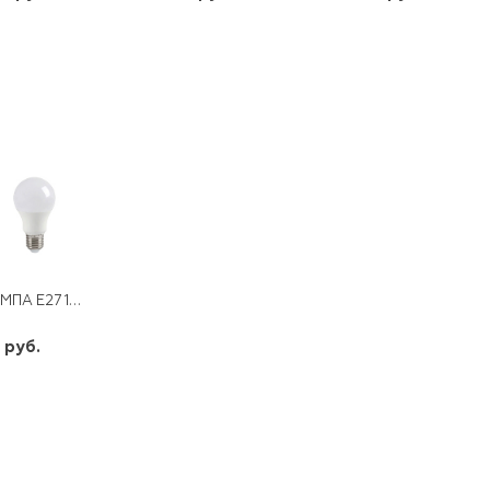
шт
шт
шт
-
+
-
+
-
+
ЛАМПА E27 13W 230V LED 4000K А60 ПРОГРЕСС
 руб.
шт
-
+