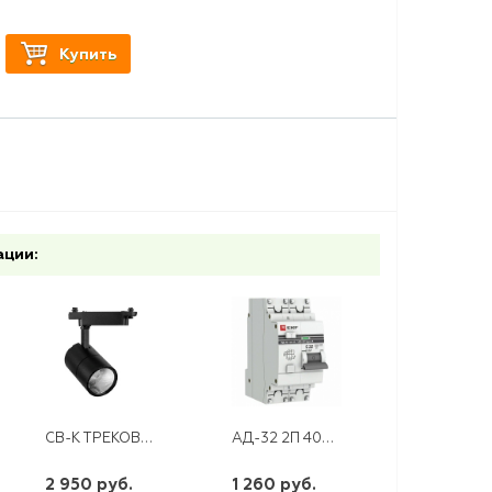
Купить
ации:
СВ-К ТРЕКОВЫЙ СВЕТОДИОДНЫЙ НА ШИНОПРОВОД 30W 2400LM.4000К 35ГР. ЧЕРНЫЙ AL103
АД-32 2П 40А/30МА 4,5КА "С" (ЭКФ)
2 950 руб.
1 260 руб.