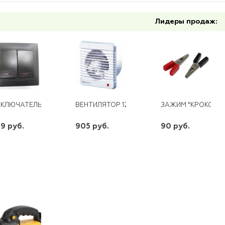
Лидеры продаж:
КЛЮЧАТЕЛЬ MIRA 2КЛ. С ПОДСВЕТКОЙ ЧЕРНЫЙ БАРХАТ
ВЕНТИЛЯТОР 125 М
ЗАЖИМ "КРОКОДИЛ
9 руб.
905 руб.
90 руб.
шт
шт
шт
-
+
-
+
-
+