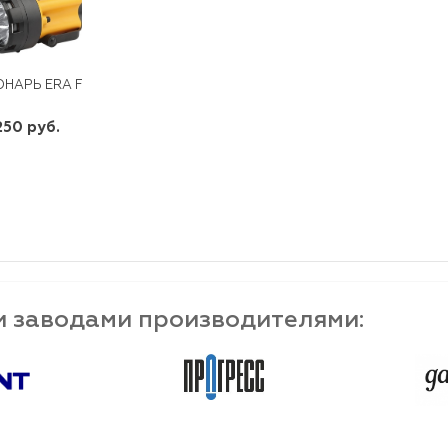
НАРЬ ERA FA6W АККУМ. 4В 4,5АЧ3*1ВТ LED SMD СИГНАЛ.СВ. ЗУ 22
250 руб.
шт
-
+
и заводами производителями: