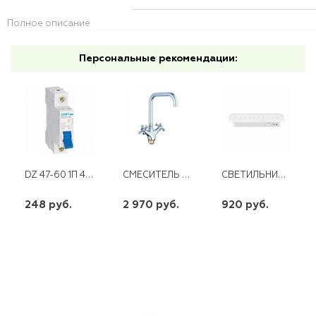
Полное описание
Персональные рекомендации:
DZ 47-60 1П 4 А "С" 4,5 КА CHINT
СМЕСИТЕЛЬ ДЛЯ КУХНИ С ПОВОРОТНЫМ ИЗЛИВОМ КЕРАМИЧЕСКИЙ DML4-С827
СВЕТИЛЬНИК АВАРИЙНЫЙ EL20 30LED FERON
248 руб.
2 970 руб.
920 руб.
шт
шт
шт
-
+
-
+
-
+