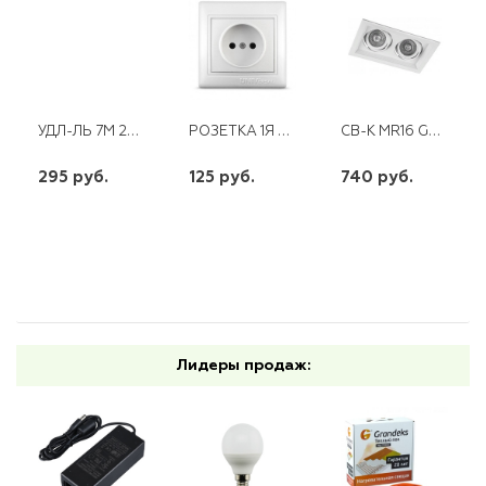
УДЛ-ЛЬ 7М 2ГН Б/З ПВС 2*0,75 "СТАНДАРТ" ЭКФ
РОЗЕТКА 1Я Б/З С/У СЕВИЛЬ С/У БЕЛАЯ UNIVERSAL
CВ-К MR16 G5.3 БЕЛЫЙ DLТ202
295 руб.
125 руб.
740 руб.
шт
шт
шт
-
+
-
+
-
+
Лидеры продаж: