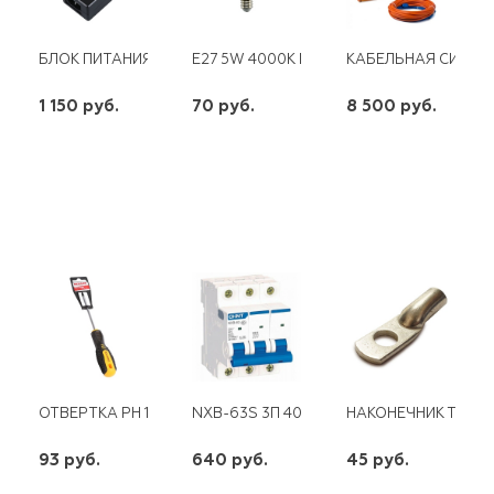
БЛОК ПИТАНИЯ LED 12V 120W ПЛАСТИК. КОРПУС
E27 5W 4000K DT 0006-4 ШАР
КАБЕЛЬНАЯ СИСТЕМ
1 150 руб.
70 руб.
8 500 руб.
шт
шт
шт
-
+
-
+
-
+
ОТВЕРТКА РН 1*100 ММ ДВУХКОМПОНЕНТНАЯ РУКОЯТКА REX
NXB-63S 3П 40А "D" 4,5 КА CHINT
НАКОНЕЧНИК ТМЛ 16
93 руб.
640 руб.
45 руб.