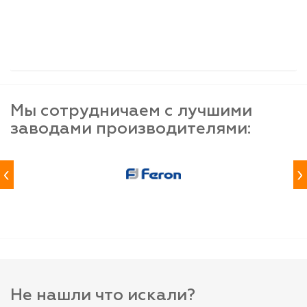
шт
шт
шт
-
+
-
+
-
+
Мы сотрудничаем с лучшими
заводами производителями:
‹
›
Не нашли что искали?