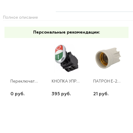
Полное описание
Персональные рекомендации:
Переключатель трехпозиционный ТПС-63 3P 63А PROxima EKF TPS363
КНОПКА УПРАВЛЕНИЯ ПУСК/СТОП NP2 1NO+NC КРАСНАЯ/ЗЕЛЕНАЯ С ПОДСВЕТКОЙ МЕТАЛЛИЧЕСКАЯ CHINT
ПАТРОН Е-27 КЕРАМ. LH01
0 руб.
395 руб.
21 руб.
шт
шт
шт
-
+
-
+
-
+