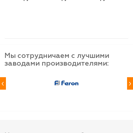
шт
шт
шт
-
+
-
+
-
+
Мы сотрудничаем с лучшими
заводами производителями:
‹
›