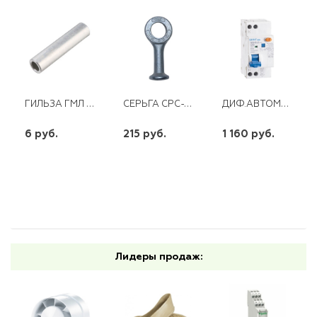
ГИЛЬЗА ГМЛ 1.5 ЛУЖЕНАЯ
СЕРЬГА СРС-7-16
ДИФ.АВТОМАТ NBH8LE-40 1P+N 25A 30MA Х-КА С 4,5КА CHINT
6 руб.
215 руб.
1 160 руб.
шт
шт
шт
-
+
-
+
-
+
Лидеры продаж: