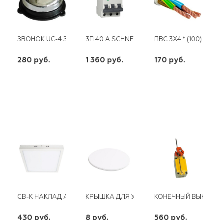
ЗВОНОК UC-4 ЭНЕРГИЯ
3П 40 А SCHNEIDER
ПВС 3Х4 * (100)
280 руб.
1 360 руб.
170 руб.
шт
шт
шт
-
+
-
+
-
+
СВ-К НАКЛАД AL505 60LED 12W 960LM 4000K FERON
КРЫШКА ДЛЯ УСТАНОВОЧНЫХ КОРОБОК
КОНЕЧНЫЙ ВЫКЛЮЧА
430 руб.
8 руб.
560 руб.