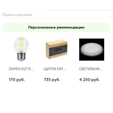
Полное описание
Персональные рекомендации:
ЛАМПА E27 11W 230V 4000K ПРОЗРАЧНАЯ LB-511
ЩИТОК 12М ЩРН-П-12 ТУСО СОСНА
СВЕТИЛЬНИК НАСТЕННО ПОТОЛОЧНЫЙ LED 60W 4500LM IP20 D570 BRIXOLL BRX-60W-001
170 руб.
735 руб.
4 250 руб.
шт
шт
шт
-
+
-
+
-
+