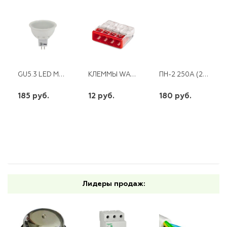
GU5.3 LED MR16 220V 8W 4200К ЭРА
КЛЕММЫ WAGO 2273-204 (2,5 ММ2 CU)
ПН-2 250А (200А)*
185 руб.
12 руб.
180 руб.
шт
шт
шт
-
+
-
+
-
+
Лидеры продаж: