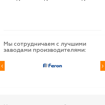
шт
шт
шт
-
+
-
+
-
+
Мы сотрудничаем с лучшими
заводами производителями:
‹
›