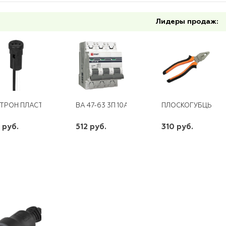
Лидеры продаж:
ТРОН ПЛАСТИКОВЫЙ G4-LH21
ВА 47-63 3П 10А "С" PROXIMA EKF
ПЛОСКОГУБЦЫ 20
 руб.
512 руб.
310 руб.
шт
шт
шт
-
+
-
+
-
+