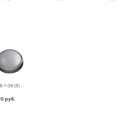
шт
шт
шт
-
+
-
+
-
+
SPB-1-08 (В) ЭРА СВЕТОДИОДНЫЙ СВ-К 8ВТ 4000К 640ЛМ КРУГ СЕР. 180*75IP54
0 руб.
шт
-
+