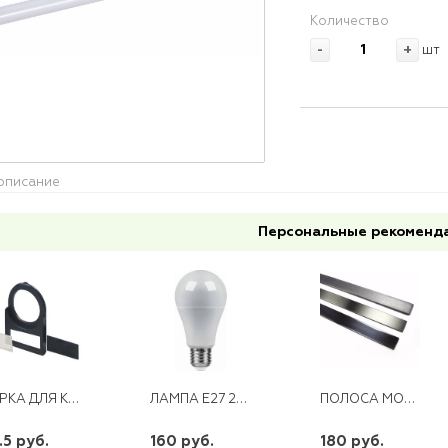
Количество
-
+
шт
описание
Персональные рекоменд
БИРКА ДЛЯ КНОПОК (267Д)
ЛАМПА E27 25W 230V LED 4000K SBA6525
ПОЛОСА МОНТАЖНАЯ(ОТХОДЫ ЖЕСТИ) ЗА 1КГ.
.5 руб.
160 руб.
180 руб.