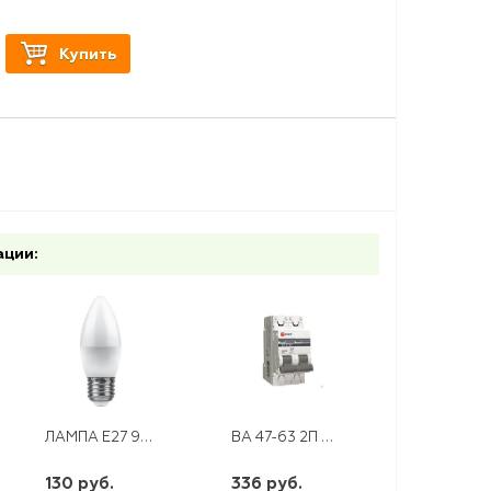
Купить
ации:
ЛАМПА E27 9W 230V LED 4000K СВЕЧА LB-570
ВА 47-63 2П 20 А "С" PROXIMA EKF
130 руб.
336 руб.