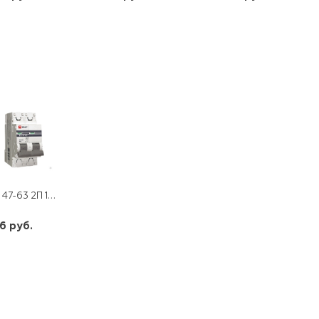
шт
шт
шт
-
+
-
+
-
+
ВА 47-63 2П 16 А "С" PROXIMA EKF
6 руб.
шт
-
+