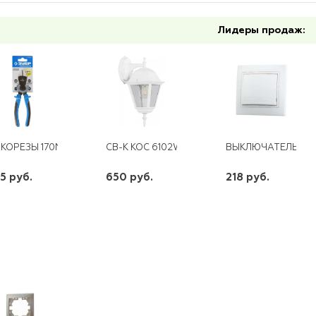
Лидеры продаж:
КОРЕЗЫ 170ММ УСИЛЕННЫЕ ЗУБР
СВ-К KOC 6102W 60W E27 БЕЛ.ВНИЗ
ВЫКЛЮЧАТЕЛЬ MIRA
5 руб.
650 руб.
218 руб.
шт
шт
шт
-
+
-
+
-
+