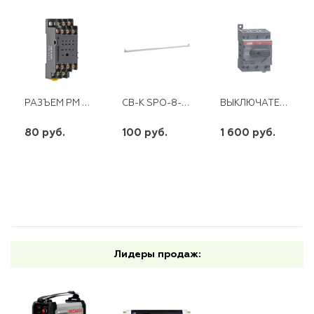
РАЗЪЕМ РМ 22/4 ЭКФ
СВ-К SPO-8-1-1200 ЭРА
ВЫКЛЮЧАТЕЛЬ НАГРУЗКИ OT80F3 80A ABB
80 руб.
100 руб.
1 600 руб.
шт
шт
шт
-
+
-
+
-
+
Лидеры продаж: