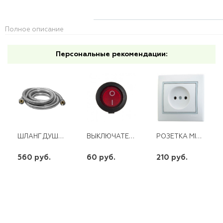
Полное описание
Персональные рекомендации:
ШЛАНГ ДУШЕВОЙ БЛИСТЕР 200 СМ IMP*IMP WKR-007
ВЫКЛЮЧАТЕЛЬ КРУГЛЫЙ ОДНОКЛАВИШНЫЙ Ø 20/22 ММ (6,5А 250В)
РОЗЕТКА MIRA Б/З КЕРАМИЧЕСКАЯ БЕЛАЯ С СЕРОЙ ВСТАВКОЙ
560 руб.
60 руб.
210 руб.
шт
шт
шт
-
+
-
+
-
+