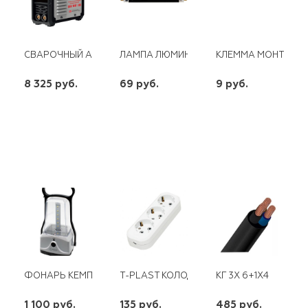
СВАРОЧНЫЙ АППАРАТ ИНВЕРТОРНЫЙ САИ-160Т LUX РЕСАНТ
ЛАМПА ЛЮМИНЕСЦ. Т5 8W С ЧЕРНОЙ КОЛ
КЛЕММА МОНТАЖНА
8 325 руб.
69 руб.
9 руб.
шт
шт
шт
-
+
-
+
-
+
ФОНАРЬ КЕМПИНГОВЫЙ АКК. КОСМОС 6011LED PREMIUM 12*0.
T-PLAST КОЛОДКА 3 ГН С/З
КГ 3Х 6+1Х4
1 100 руб.
135 руб.
485 руб.