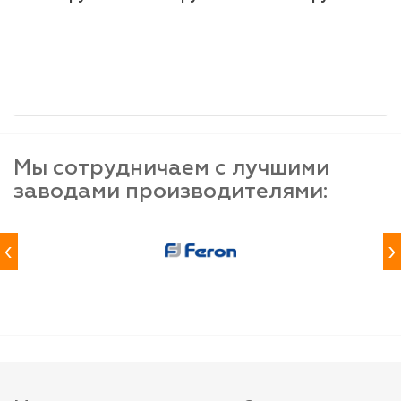
шт
шт
шт
-
+
-
+
-
+
Мы сотрудничаем с лучшими
заводами производителями:
‹
›