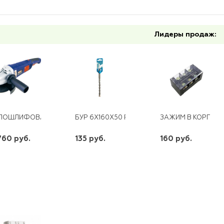
Лидеры продаж:
ЛОШЛИФОВАЛЬНАЯ МАШИНА МШУ-1,2-01 ДИОЛД
БУР 6Х160X50 RRNNBOHR QUADRO SDS-PL
ЗАЖИМ В КОРП ТВ-
760 руб.
135 руб.
160 руб.
шт
шт
шт
-
+
-
+
-
+