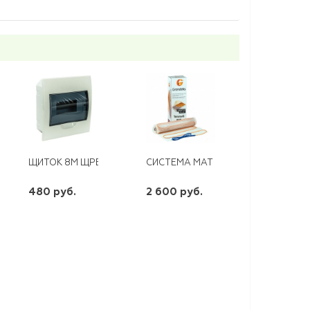
US
2512 25А
ЩИТОК 8М ЩРВ-П- 8 ЭНЕРГИЯ
СИСТЕМА МАТ НАГРЕВАТЕЛЬНЫЙ GR
480 руб.
2 600 руб.
шт
шт
-
+
-
+