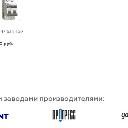
 47-63 2П 50 А "С" PROXIMA EKF
0 руб.
шт
-
+
и заводами производителями: