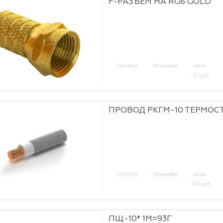
F-РАЗЪЕМ НА RG6 GOLD
Артикул
Упаковка
цена:
10 руб.
ПРОВОД РКГМ-10 ТЕРМОС
Артикул
Упаковка
цена:
96 руб.
ПЩ-10* 1М=93Г