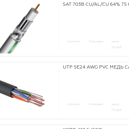
SAT 703В CU/AL/CU 64% 75 
Артикул
Упаковка
цена:
26 руб.
UTP 5E24 AWG PVC МЕДЬ C
Артикул
Упаковка
цена:
75 руб.