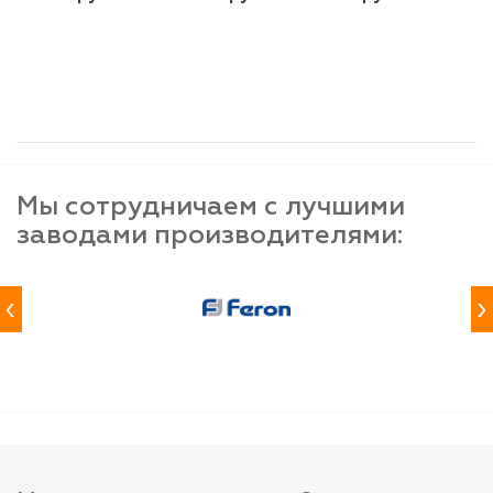
шт
шт
шт
-
+
-
+
-
+
Мы сотрудничаем с лучшими
заводами производителями:
‹
›