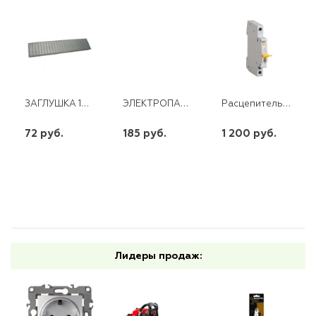
ЗАГЛУШКА 12 МОД. СЕРАЯ
ЭЛЕКТРОПАЯЛЬНИК 25ВТ/220В (РУЧКА ДЕРЕВ.)
Расцепитель независимый SHT-XI AC 230B/400B для NXB-63 (R) CHINT
72 руб.
185 руб.
1 200 руб.
шт
шт
шт
-
+
-
+
-
+
Лидеры продаж: