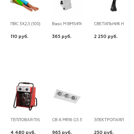
ПВС 3Х2,5 (100)
Basic M BMS411C 6 1П 6А ABB
СВЕТИЛЬНИК НАСТО
110 руб.
365 руб.
2 250 руб.
шт
шт
шт
-
+
-
+
-
+
ТЕПЛОВАЯ ПУШКА ТЭП-3000 (220 В)
CВ-К MR16 G5.3 БЕЛЫЙ DLТ203
ЭЛЕКТРОПАЯЛЬНИК 
4 480 руб.
965 руб.
250 руб.