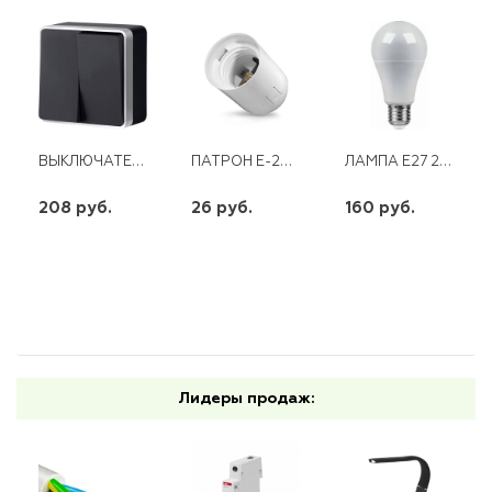
ВЫКЛЮЧАТЕЛЬ 2КЛ ОУ GALLANT WL15--03-01 ЧЕРНЫЙ/СЕРЕБРО WERKEL
ПАТРОН Е-27 ПОДВ. ПЛАСТИКОВЫЙ
ЛАМПА E27 25W 230V LED 4000K SBA6525
208 руб.
26 руб.
160 руб.
шт
шт
шт
-
+
-
+
-
+
Лидеры продаж: