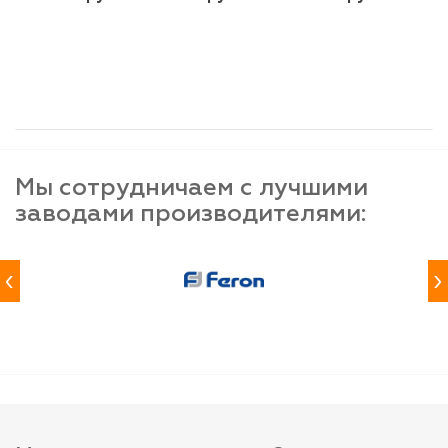
шт
шт
шт
-
+
-
+
-
+
Мы сотрудничаем с лучшими
заводами производителями:
‹
›