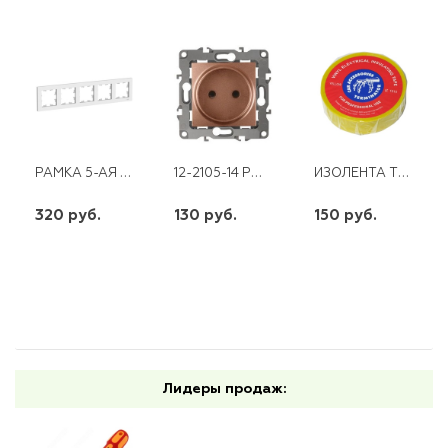
РАМКА 5-АЯ SE ATLAS DESIGN БЕЛ. УНИВЕРСАЛЬНАЯ
12-2105-14 РОЗЕТКА 2Р 16АХ-250В МЕДЬ ЭРА
ИЗОЛЕНТА TERMINATOR IZ 1918Y ЖЕЛТАЯ УНИВЕРСАЛЬНАЯ ПВХ 0,13*19*18.3М
320 руб.
130 руб.
150 руб.
шт
шт
шт
-
+
-
+
-
+
Лидеры продаж: