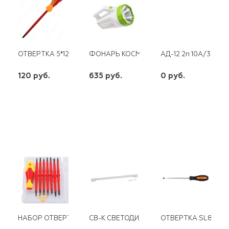
ОТВЕРТКА 5*125ММ ШЛИЦ."ЭЛЕКТРИКА" REXANT
ФОНАРЬ КОСМОС АККУМ 678ЕХ 3WLED+1
АД-12 2п 10А/30мА 4
120 руб.
635 руб.
0 руб.
шт
шт
шт
-
+
-
+
-
+
НАБОР ОТВЕРТОК 8 ПРЕДМЕТОВ PROCONNECT
СВ-К СВЕТОДИОД. ЛИНЕЙНЫЙ LED-03-9
ОТВЕРТКА SL8*20