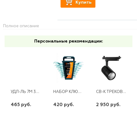
Купить
Полное описание
Персональные рекомендации:
УДЛ-ЛЬ 7М 3ГН Б/З ПВС 2*1 16А КОСМОС
НАБОР КЛЮЧЕЙ ГАЕЧНЫХ РОЖКОВЫХ, СТАЛЬ,ХРОМИРОВ.,6-22ММ, 8ШТ,
СВ-К ТРЕКОВЫЙ СВЕТОДИОДНЫЙ НА ШИНОПРОВОД 30W 2400LM.4000К 35ГР. ЧЕРНЫЙ AL103
465 руб.
420 руб.
2 950 руб.
шт
шт
шт
-
+
-
+
-
+