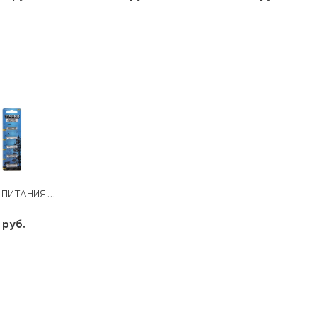
шт
шт
шт
-
+
-
+
-
+
ЭЛ.ПИТАНИЯ ТРОФИ A27-5 BL
 руб.
шт
-
+