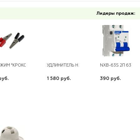
Лидеры продаж:
ЖИМ "КРОКОДИЛ" 35ММ
УДЛИНИТЕЛЬ НА КАТУШКЕ Б/З 4*20 М, 2*0.75
NXB-63S 2П 63 А "С
руб.
1 580 руб.
390 руб.
шт
шт
шт
-
+
-
+
-
+