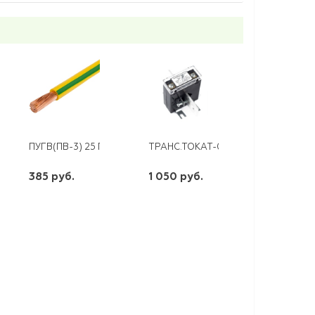
" 4,5 КА CHINT
ПУГВ(ПВ-3) 25 Г ,Б,Ж/З
ТРАНС.ТОКАТ-0,66 400/5 КЛ.Т. 0,5S
385 руб.
1 050 руб.
шт
шт
-
+
-
+