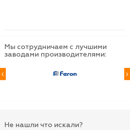
шт
шт
шт
-
+
-
+
-
+
Мы сотрудничаем с лучшими
заводами производителями:
‹
›
Не нашли что искали?