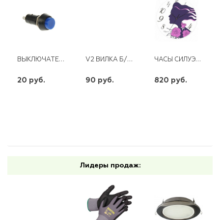
ВЫКЛЮЧАТЕЛЬ КНОПКА 250В 1А (2С) ON-OFF СИНЯЯ REXANT PBS-11A
V2 ВИЛКА Б/З 6А ПРЯМОЙ ВВОД БЕЛАЯ
ЧАСЫ СИЛУЭТ С ЦВЕТАМИ
20 руб.
90 руб.
820 руб.
шт
шт
шт
-
+
-
+
-
+
Лидеры продаж: