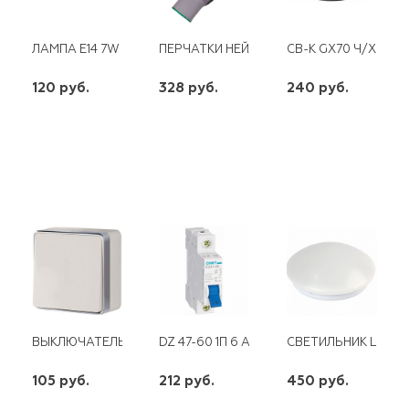
ЛАМПА E14 7W СВЕЧА НА ВЕТРУ МАТОВАЯ 230V 2700K LB-67
ПЕРЧАТКИ НЕЙЛОНОВЫЕ ,15 КЛАСС,ВСПЕ
CВ-К GX70 Ч/ХРОМ
120 руб.
328 руб.
240 руб.
шт
шт
шт
-
+
-
+
-
+
ВЫКЛЮЧАТЕЛЬ 1КЛ ОУ GALLANT WL15--01-01 СЛОНОВАЯ КО
DZ 47-60 1П 6 А "B" 4,5 КА CHINT
СВЕТИЛЬНИК LED HP
105 руб.
212 руб.
450 руб.