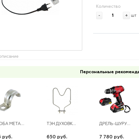
Количество
-
+
шт
описание
Персональные рекоменд
СКОБА МЕТАЛЛ. ОДНОЛАПК. 31-32
ТЭН ДУХОВКИ 1200W ВЕСТА (НИЖНИЙ) 275*350
ДРЕЛЬ-ШУРУПОВЕРТ АККУМ. ДА-14,4 В, LI-ION,2 АКБ ЗУБР
5 руб.
650 руб.
7 780 руб.