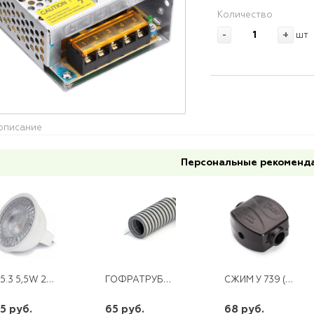
Количество
-
+
шт
описание
Персональные рекоменд
GU5.3 5,5W 220V LED LENS 4100K ELEMENTARY GAUSS ( 3 ЛАМПЫ)
ГОФРАТРУБА 40 (15)*
СЖИМ У 739 (4-10) (1,5-2,5)
5 руб.
65 руб.
68 руб.