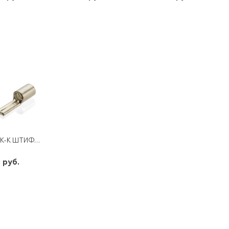
шт
шт
шт
-
+
-
+
-
+
НАК-К ШТИФТОВОЙ ПЛОСКИЙ НШП-25
 руб.
шт
-
+