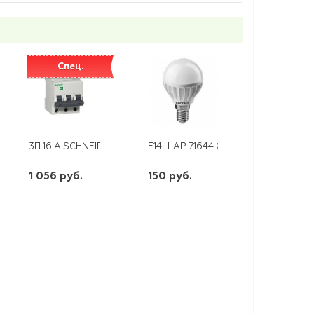
Спец.
ТАЖНАЯ ПИСТОЛЕТНАЯ ВСЕСЕЗОННАЯ 850МЛ ЗУБР
0-8-5 ЛУЖЕНЫЙ (КВТ)
3П 16 А SCHNEIDER
E14 ШАР 71644 OLL-G45-6-230-4K
1 056 руб.
150 руб.
шт
шт
-
+
-
+