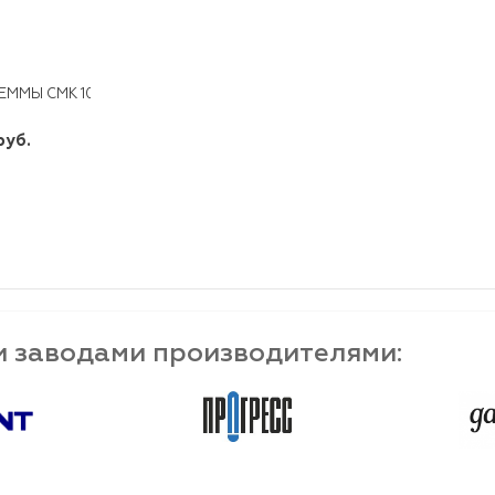
ЕММЫ СМК 102 ЭКФ (2*2,5ММ2 Б/ПАСТЫ)
руб.
шт
-
+
и заводами производителями: