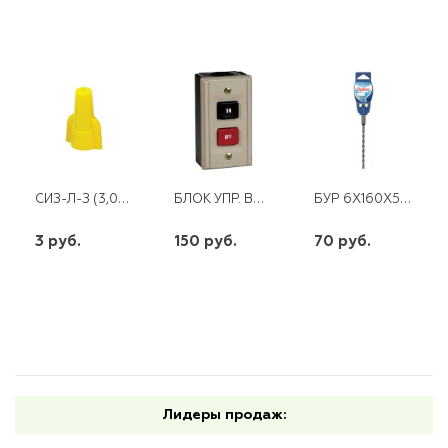
СИЗ-Л-З (3,0-12ММ2) ЖЕЛТЫЙ
БЛОК УПР. BSH 222 5A 1.1KW 220V (ДВЕ КНОПКИ)
БУР 6Х160X50 OPTIM SDS-PLUS
3 руб.
150 руб.
70 руб.
шт
шт
шт
-
+
-
+
-
+
Лидеры продаж: