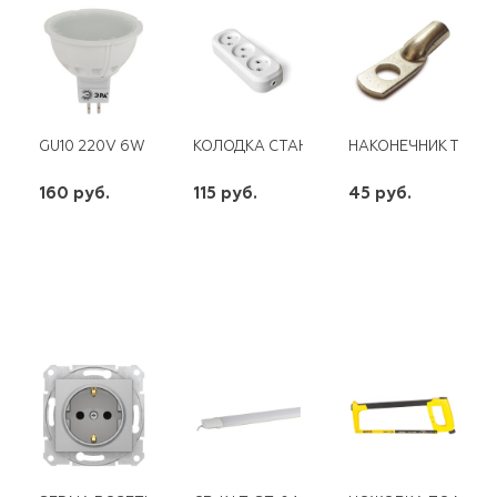
GU10 220V 6W LED 2700K ЭРА
КОЛОДКА СТАНДАРТ 3 ГН. Б/З ЭКФ (1)
НАКОНЕЧНИК ТМЛ 1
160 руб.
115 руб.
45 руб.
шт
шт
шт
-
+
-
+
-
+