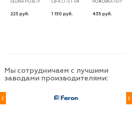
SEDNA РОЗЕТКА 1М С/З АЛЮМИНИЙ
СВ-К LT-ST-04 36ВТ 2700ЛМ МАТОВЫЙ Р
НОЖОВКА ПО МЕТА
225 руб.
1 150 руб.
435 руб.
шт
шт
шт
-
+
-
+
-
+
Мы сотрудничаем с лучшими
заводами производителями:
‹
›