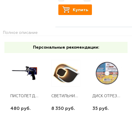
Купить
Полное описание
Персональные рекомендации:
ПИСТОЛЕТ ДЛЯ МОНТАЖНОЙ ПЕНЫ FOMERON SKILL
СВЕТИЛЬНИК НАСТЕННО ПОТОЛОЧНЫЙ LE LED CLL BLAZE 120W
ДИСК ОТРЕЗНОЙ ПО МЕТ. 125Х1,2Х22
480 руб.
8 350 руб.
35 руб.
шт
шт
шт
-
+
-
+
-
+