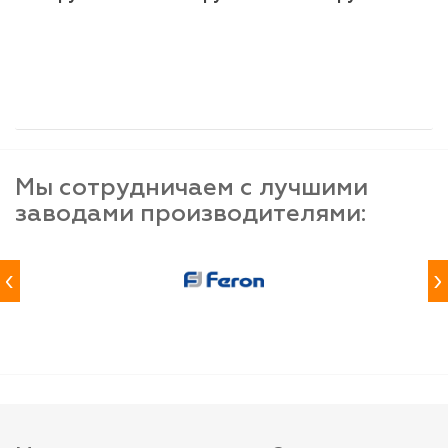
шт
шт
шт
-
+
-
+
-
+
Мы сотрудничаем с лучшими
заводами производителями:
‹
›