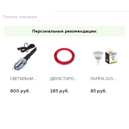
Полное описание
Персональные рекомендации:
СВЕТИЛЬНИК ПЕРЕНОСНОЙ 5М ЭВАПРОМ
ДВУХСТОРОННИЙ СКОТЧ ПРОЗРАЧНЫЙ 12ММ 5М REXANT
ЛАМПА GU5.3 5W 220V 2700K LB-24 FERON
800 руб.
285 руб.
85 руб.
шт
шт
шт
-
+
-
+
-
+