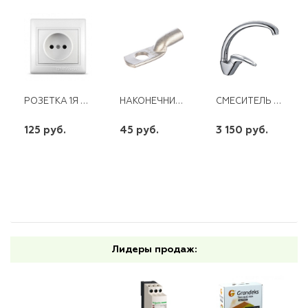
РОЗЕТКА 1Я Б/З С/У СЕВИЛЬ С/У БЕЛАЯ UNIVERSAL
НАКОНЕЧНИК ТМЛ 16-8-9 ЛУЖЕНЫЙ
СМЕСИТЕЛЬ ДЛЯ КУХНИ ХРОМ CN4103
125 руб.
45 руб.
3 150 руб.
шт
шт
шт
-
+
-
+
-
+
Лидеры продаж: