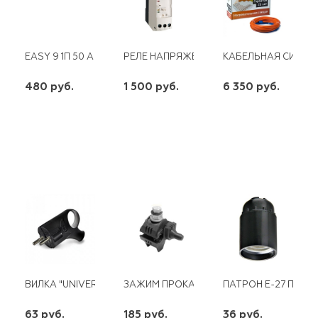
EASY 9 1П 50 А SCHNEIDER
РЕЛЕ НАПРЯЖЕНИЯ RM4TR32 SCHNAIDER 
КАБЕЛЬНАЯ СИСТЕМ
480 руб.
1 500 руб.
6 350 руб.
шт
шт
шт
-
+
-
+
-
+
ВИЛКА "UNIVERSAL" УГЛОВАЯ С УШКОМ С/З ЧЕРНАЯ 16А 250В
ЗАЖИМ ПРОКАЛЫВАЮЩИЙ СТN 70A (16-9
ПАТРОН Е-27 ПОД
63 руб.
185 руб.
36 руб.