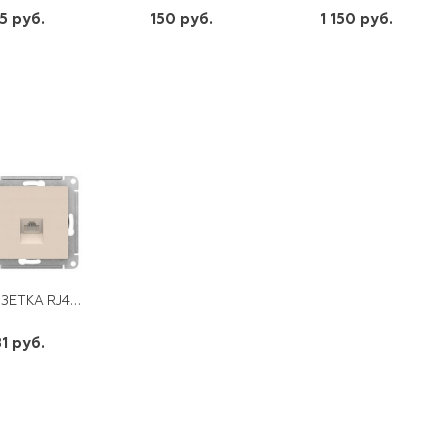
5 руб.
150 руб.
1 150 руб.
шт
шт
шт
-
+
-
+
-
+
РОЗЕТКА RJ45 SE СУ ATLAS DESIGN ОКОНЧЕННАЯ МЕХАНИЗМ БЕЖЕВЫЙ
1 руб.
шт
-
+