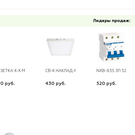
Лидеры продаж:
ЗЕТКА 4-Х МЕСТНАЯ С/З О/У 16А, 220В, СОСНА (ЕВРОСЛОТ) IONICH
СВ-К НАКЛАД AL505 60LED 12W 960LM 400
NXB-63S 3П 32А "С"
0 руб.
430 руб.
520 руб.
шт
шт
шт
-
+
-
+
-
+