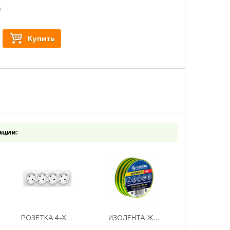
т
Купить
ации:
РОЗЕТКА 4-Х МЕСТНАЯ С/З О/У 16А 220В БЕЛАЯ (ЕВРОСЛОТ) IONICH
ИЗОЛЕНТА ЖЕЛТО-ЗЕЛЕНАЯ 19ММ* 20М ПВХ SAFELINE