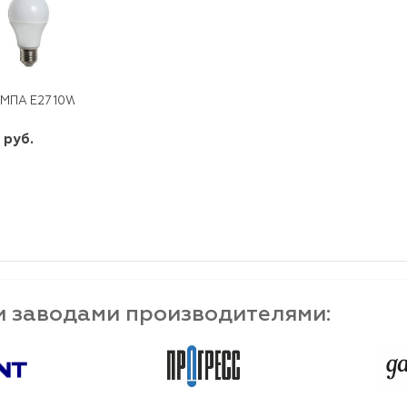
МПА E27 10W 230V LED 6400K SBA6010
 руб.
шт
-
+
и заводами производителями: