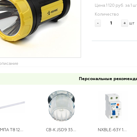
Цена 1 120 руб. за 1 ш
Количество
-
+
шт
описание
Персональные рекоменд
ЛАМПА Т8 120СМ 6500К 18W G13 IONICH
CВ-К JSD9 35W G9 ПРОЗРАЧНО-МАТОВЫЙ ХРОМ JD92
NXBLE-63Y 1P+N 40A 30mA х-ка С 4,5кА CHINT