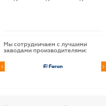
шт
шт
шт
-
+
-
+
-
+
Мы сотрудничаем с лучшими
заводами производителями:
‹
›