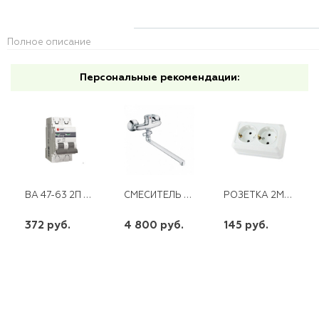
Полное описание
Персональные рекомендации:
ВА 47-63 2П 32 А "С" PROXIMA ЭКФ
СМЕСИТЕЛЬ ДЛЯ ВАННЫ ДЛИННЫЙ ИЗЛИВ ХРОМ CN2139
РОЗЕТКА 2М С/З О/У БЕЛАЯ ПРОГРЕСС
372 руб.
4 800 руб.
145 руб.
шт
шт
шт
-
+
-
+
-
+