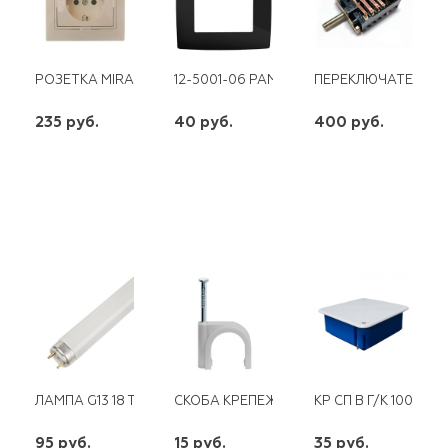
РОЗЕТКА MIRA С/З КЕРАМИЧЕСКАЯ КРЕМОВАЯ
12-5001-06 РАМКА 1 ПОСТ. ЧЕРНЫЙ ЭРА
ПЕРЕКЛЮЧАТЕЛЬ ЭЛЕ
235 руб.
40 руб.
400 руб.
шт
шт
шт
-
+
-
+
-
+
ЛАМПА G13 18 TLD18W/765 T8 OSRAM
СКОБА КРЕПЕЖНАЯ D 5 С ГВОЗД.(50ШТ)
КР СП В Г/К 100Х100
95 руб.
15 руб.
35 руб.