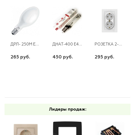
ДРЛ- 250М Е40 ЛИСМА
ДНАТ-400 Е40 ЛИСМА (30)*
РОЗЕТКА 2-Я С/З SE СУ ATLAS DESIGN БЕЛАЯ
265 руб.
450 руб.
295 руб.
шт
шт
шт
-
+
-
+
-
+
Лидеры продаж: