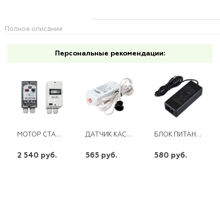
Полное описание
Персональные рекомендации:
МОТОР СТАРТЕР В КОРПУСЕ 2,5-4,0 А ЭНЕРГИЯ
ДАТЧИК КАСАНИЯ 36/72W 12-24V С КАБЕЛЕМ (100 СМ) SEN32
БЛОК ПИТАНИЯ LED 12V 48W ПЛАСТИК. КОРПУС
2 540 руб.
565 руб.
580 руб.
шт
шт
шт
-
+
-
+
-
+