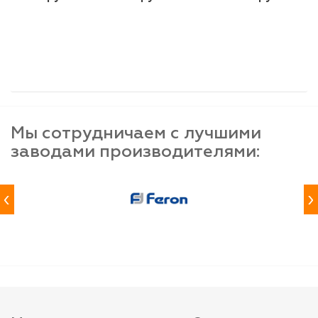
шт
шт
шт
-
+
-
+
-
+
Мы сотрудничаем с лучшими
заводами производителями:
‹
›