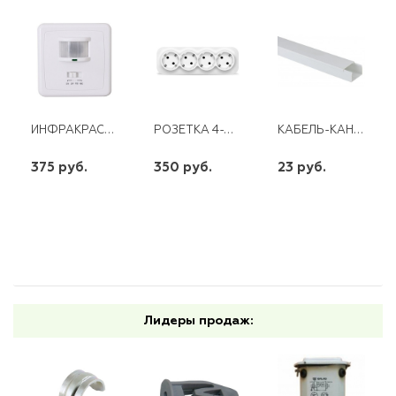
ИНФРАКРАСНЫЙ ДЕТЕКТОР ДВИЖЕНИЯ LX2000 +ЗВ
РОЗЕТКА 4-Х МЕСТНАЯ С/З О/У 16А 220В БЕЛАЯ (ЕВРОСЛОТ) IONICH
КАБЕЛЬ-КАНАЛ КК -15-10-W ЭРА , М
375 руб.
350 руб.
23 руб.
шт
шт
шт
-
+
-
+
-
+
Лидеры продаж: