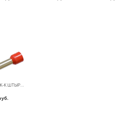
шт
шт
шт
-
+
-
+
-
+
НАК-К ШТЫРЕВОЙ НШВИ 10-12
руб.
шт
-
+