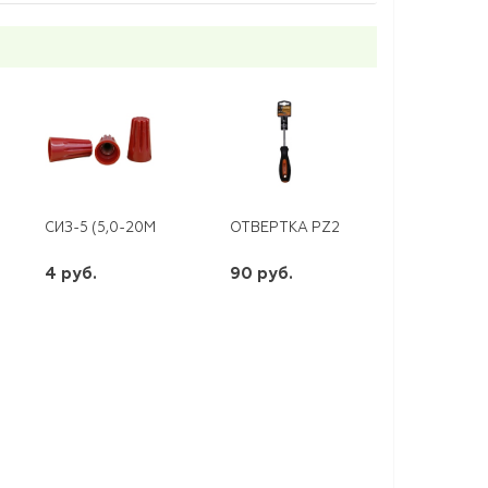
 СУ ATLAS DESIGN ОКОНЧЕННАЯ МЕХАНИЗМ БЕЖЕВЫЙ
СИЗ-5 (5,0-20ММ2) КРАСНЫЙ
ОТВЕРТКА РZ2* 100ММ ДВУХКОМП
4 руб.
90 руб.
шт
шт
-
+
-
+