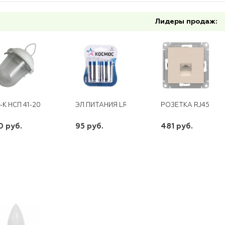
Лидеры продаж:
-К НСП 41-200-001 СТЕКЛО
ЭЛ.ПИТАНИЯ LR20 2*BL КОСМОС
РОЗЕТКА RJ45 SE
0 руб.
95 руб.
481 руб.
шт
шт
шт
-
+
-
+
-
+