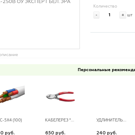
Количество
-
+
шт
описание
Персональные рекоменд
КАБЕЛЕРЕЗ "МАСТЕР" СЕЧЕНИЯ КАБЕЛЯ ДО 60ММ2 250ММ ЗУБР
УДЛИНИТЕЛЬ 4ГН 2М С/З T-PLAST
С-5Х4 (100)
0 руб.
650 руб.
240 руб.