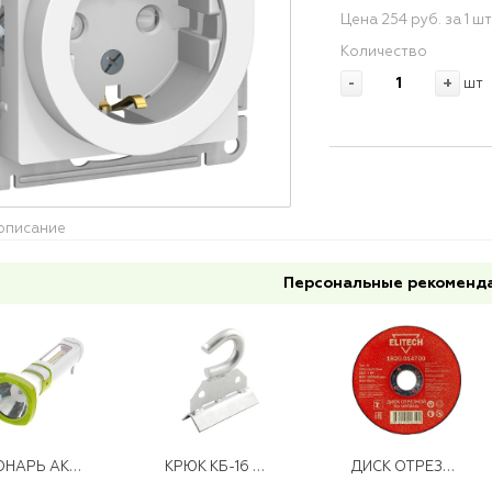
Цена 254 руб. за 1 ш
Количество
-
+
шт
описание
Персональные рекоменд
ФОНАРЬ АККУМ. 5W LED БОК.ПАНЕЛЬ COB 2 ВТ,2 РЕЖ. РАБ.KOCAC 7035 WLED
КРЮК КБ-16 ОЦ
ДИСК ОТРЕЗНОЙ ПО МЕТ. 125Х1,6Х22