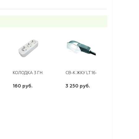
ШТЕПСЕЛЬ С/З С ЗАГЛУШКОЙ
КОЛОДКА 3 ГН. C/З UNIVERSAL E303
СВ-К ЖКУ LT 16-150 С/СТЕКЛОМ
160 руб.
3 250 руб.
шт
шт
-
+
-
+