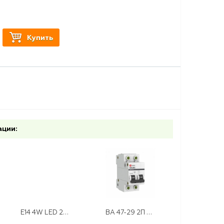
т
Купить
ации:
E14 4W LED 220V 6500 ELEKTROSTANDART
ВА 47-29 2П 63 А "С" ЭКФ