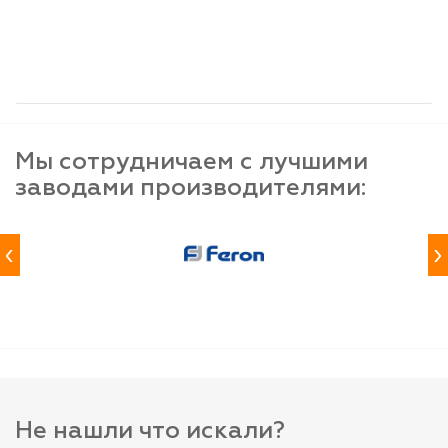
шт
шт
шт
-
+
-
+
-
+
Мы сотрудничаем с лучшими
заводами производителями:
‹
›
Не нашли что искали?