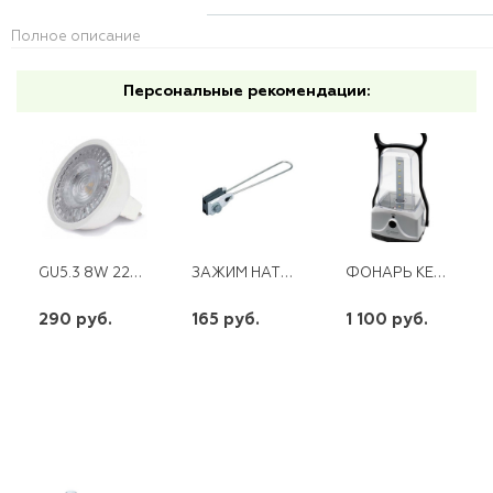
Полное описание
Персональные рекомендации:
GU5.3 8W 220V LED 4100K GAUSS
ЗАЖИМ НАТЯЖНОЙ БОЛТОВОЙ SM-157
ФОНАРЬ КЕМПИНГОВЫЙ АКК. КОСМОС 6011LED PREMIUM 12*0.5W 4V 6AH
290 руб.
165 руб.
1 100 руб.
шт
шт
шт
-
+
-
+
-
+