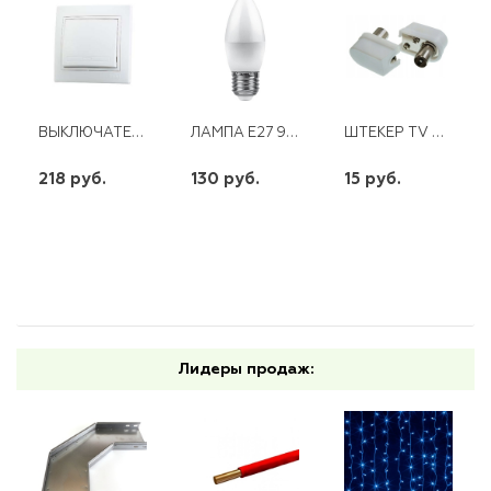
ВЫКЛЮЧАТЕЛЬ MIRA 1КЛ. БЕЛЫЙ С БЕЛОЙ ВСТАВКОЙ
ЛАМПА E27 9W 230V LED 2700K СВЕЧА LB-570
ШТЕКЕР TV УГЛОВОЙ БЕЛЫЙ
218 руб.
130 руб.
15 руб.
шт
шт
шт
-
+
-
+
-
+
Лидеры продаж: