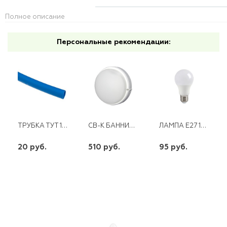
Полное описание
Персональные рекомендации:
ТРУБКА ТУТ 10/5 СИНЯЯ
СВ-К БАННИК LT-LBWP-02 18ВТ 6500K КРУГЛЫЙ IP65
ЛАМПА E27 13W 230V LED 4000K А60 ПРОГРЕСС
20 руб.
510 руб.
95 руб.
шт
шт
шт
-
+
-
+
-
+