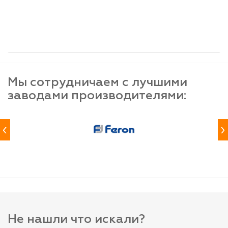
шт
шт
шт
-
+
-
+
-
+
Мы сотрудничаем с лучшими
заводами производителями:
‹
›
Не нашли что искали?