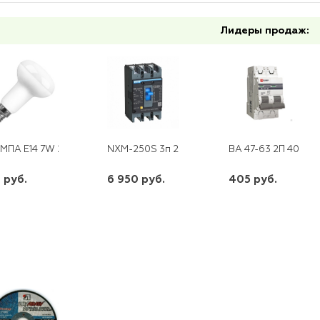
Лидеры продаж:
МПА E14 7W 230V 4000K R50 LB-450 FERON
NXM-250S 3п 250 А 25 кА CHINT
ВА 47-63 2П 40 А "
 руб.
6 950 руб.
405 руб.
шт
шт
шт
-
+
-
+
-
+