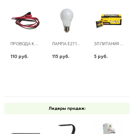
ПРОВОДА К 890 СЕРИИ TL-03
ЛАМПА E27 12W 230V LED 6400K SBA6012
ЭЛ.ПИТАНИЯ КОСМОС SUPERMAX R03 СОЛЕВАЯ
110 руб.
115 руб.
5 руб.
шт
шт
шт
-
+
-
+
-
+
Лидеры продаж: