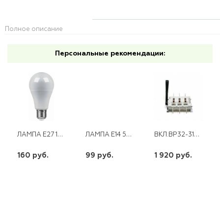
Полное описание
Персональные рекомендации:
ЛАМПА E27 15W 230V 4000K LB-94
ЛАМПА E14 5W СВЕЧА НА ВЕТРУ МАТОВАЯ 230V 2700K LB-59 FERON
ВКЛ.ВР32-31А 70220-00 100А (ПЕР)*
160 руб.
99 руб.
1 920 руб.
шт
шт
шт
-
+
-
+
-
+