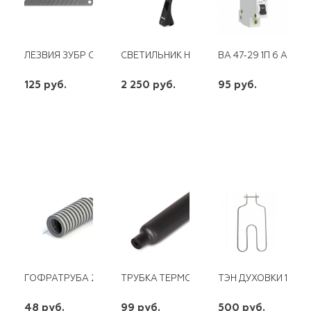
ЛЕЗВИЯ ЗУБР СЕГМЕНТИРОВАННЫЕ 18ММ 10ШТ В БОКСЕ
СВЕТИЛЬНИК НАСТОЛЬНЫЙ NLED-461-7W
ВА 47-29 1П 6 А "С" 
125 руб.
2 250 руб.
95 руб.
шт
шт
шт
-
+
-
+
-
+
ГОФРАТРУБА 20 (100)* ТЯЖЕЛАЯ ДКС
ТРУБКА ТЕРМОУСАД. С КЛЕЕВЫМ ПОДСЛО
ТЭН ДУХОВКИ 1200
48 руб.
99 руб.
500 руб.