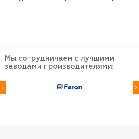
шт
шт
шт
-
+
-
+
-
+
Мы сотрудничаем с лучшими
заводами производителями:
‹
›