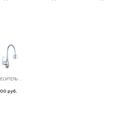
шт
шт
шт
-
+
-
+
-
+
СМЕСИТЕЛЬ ДЛЯ КУХНИ С ПОВОРОТНЫМ ИЗЛИВОМ SOP4-E146
100 руб.
шт
-
+