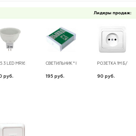
Лидеры продаж:
5.3 LED MR16 220V 6W 2700К ЭРА
СВЕТИЛЬНИК " ВЫХОД" НБП 02-15-001
РОЗЕТКА 1М Б/З С
0 руб.
195 руб.
90 руб.
шт
шт
шт
-
+
-
+
-
+