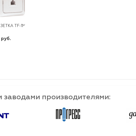
ЗЕТКА TF-1М БЕЛ."РИМ"ЭКФ
 руб.
шт
-
+
и заводами производителями: