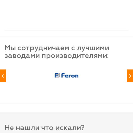
шт
шт
шт
-
+
-
+
-
+
Мы сотрудничаем с лучшими
заводами производителями:
‹
›
Не нашли что искали?