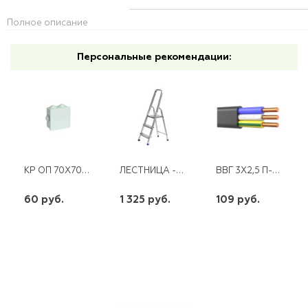
Полное описание
Персональные рекомендации:
КР ОП 70Х70Х40 КВАДРАТНАЯ СЕРАЯ IP44 С376 Б ЕВРО ГУСИ
ЛЕСТНИЦА -СТРЕМЯНКА АЛЮМИНИЕВАЯ,3 СТУПЕНИ,60 СМ СИБИН
ВВГ 3Х2,5 П-НГ LS ГОСТ (200) D ЖИЛЫ=1,73ММ
60 руб.
1 325 руб.
109 руб.
шт
шт
шт
-
+
-
+
-
+