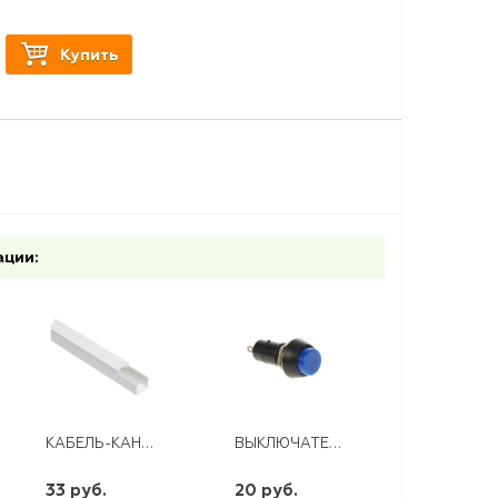
Купить
ации:
КАБЕЛЬ-КАНАЛ 12*12 ПРОМРУКАВ (242), М
ВЫКЛЮЧАТЕЛЬ КНОПКА 250В 1А (2С) ON-OFF СИНЯЯ REXANT PBS-11A
33 руб.
20 руб.