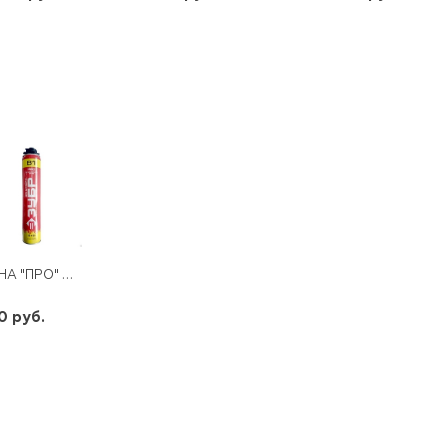
шт
шт
шт
-
+
-
+
-
+
ПЕНА "ПРО" В1,ОГНЕСТОЙКАЯ,750МЛ, ЗУБР
0 руб.
шт
-
+