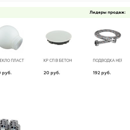
Лидеры продаж:
ЕКЛО ПЛАСТИК Д 150ММ*
КР СП В БЕТОН 93Х13 У191 ПЛАСТ ****
ПОДВОДКА НЕРЖАВ
 руб.
20 руб.
192 руб.
шт
шт
шт
-
+
-
+
-
+