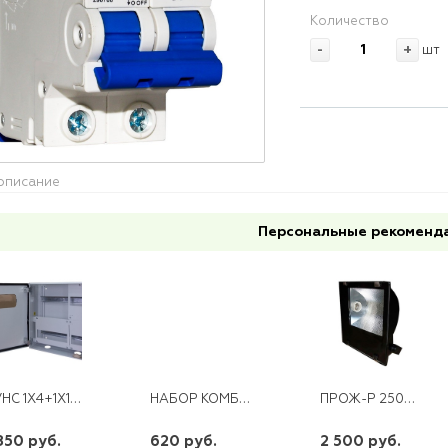
Количество
-
+
шт
описание
Персональные рекоменд
ЩУНС 1Х4+1Х12 СЭ1-IP54-У1-013 УЗОЛА
НАБОР КОМБИНИРОВАННЫХ КЛЮЧЕЙ 6-19ММ, 8ШТ ВИХРЬ
ПРОЖ-Р 250ВТ Е40 URAN-3206 1*250 МН-Т ЧЕРН IP65ASD
850 руб.
620 руб.
2 500 руб.