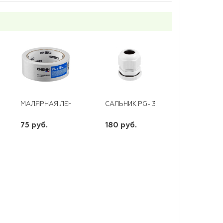
ЕЮЩАЯ ОПЛЕТКА Д/СМЕСИТЕЛЯ (УДЛ.) WKR-ZDM10-080
МАЛЯРНАЯ ЛЕНТА КРЕПОВАЯ 38ММ *25М СИБИН
САЛЬНИК PG- 36
75 руб.
180 руб.
шт
шт
-
+
-
+