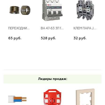
ПЕРЕХОДНИК С Е27 НА Е40
ВА 47-63 3П 16А "С" PROXIMA EKF
КЛЕМ ПАРА JXB- 6/35 EKF
65 руб.
528 руб.
32 руб.
шт
шт
шт
-
+
-
+
-
+
Лидеры продаж: