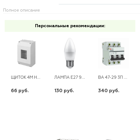
Полное описание
Персональные рекомендации:
ЩИТОК 4М НАВЕСНОЙ 130*90*65ММ 68024 (БОКС) ТУСО
ЛАМПА E27 9W 230V LED 6400K СВЕЧА LB-570
ВА 47-29 3П 40 А "С" ЭКФ
66 руб.
130 руб.
340 руб.
шт
шт
шт
-
+
-
+
-
+