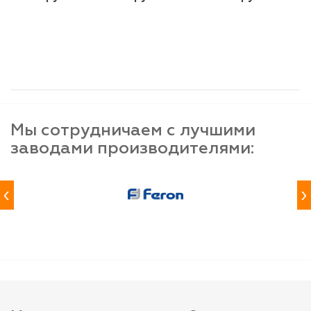
шт
шт
шт
-
+
-
+
-
+
Мы сотрудничаем с лучшими
заводами производителями:
‹
›