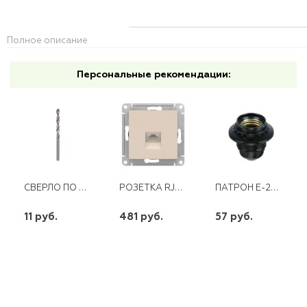
Полное описание
Персональные рекомендации:
СВЕРЛО ПО МЕТАЛЛУ 4,0ММ HSS
РОЗЕТКА RJ45 SE СУ ATLAS DESIGN ОКОНЧЕННАЯ МЕХАНИЗМ БЕЖЕВЫЙ
ПАТРОН Е-27 КАРБОЛИТ. С ПРИЖИМНЫМ КОЛЬЦОМ
11 руб.
481 руб.
57 руб.
шт
шт
шт
-
+
-
+
-
+