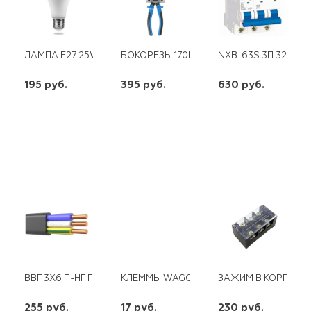
ЛАМПА E27 25W 230V 6400K LB-100
БОКОРЕЗЫ 170ММ УСИЛЕННЫЕ ЗУБР
NXB-63S 3П 32А "D" 
195 руб.
395 руб.
630 руб.
шт
шт
шт
-
+
-
+
-
+
ВВГ 3Х6 П-НГ ГОСТ
КЛЕММЫ WAGO 2273-208 (2,5ММ2 CU)
ЗАЖИМ В КОРП ТВ-
255 руб.
17 руб.
230 руб.