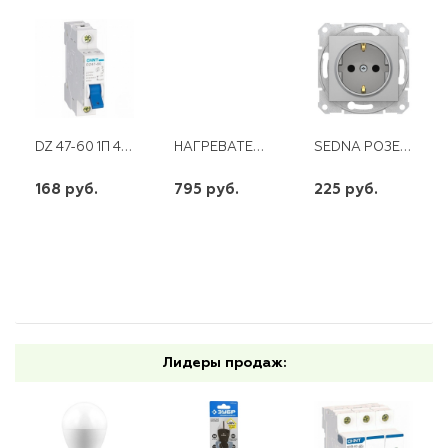
DZ 47-60 1П 40 А "С" 4,5 КА CHINT
НАГРЕВАТЕЛЬНЫЙ ЭЛЕМЕНТ RCA 1500 ВТ M5
SEDNA РОЗЕТКА 1М С/З АЛЮМИНИЙ
168 руб.
795 руб.
225 руб.
шт
шт
шт
-
+
-
+
-
+
Лидеры продаж: