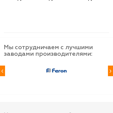
шт
шт
шт
-
+
-
+
-
+
Мы сотрудничаем с лучшими
заводами производителями:
‹
›