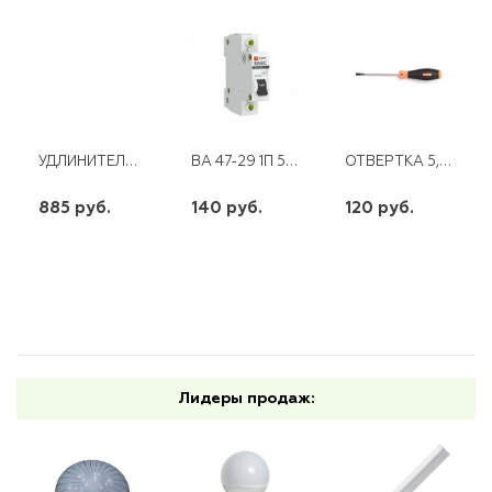
УДЛИНИТЕЛЬ 1*20М Б/З ПВС 2*0,75
ВА 47-29 1П 50 А "С" ЭКФ
ОТВЕРТКА 5,0*100ММ ШТОК ОРАНЖЕВАЯ СЕРИЯ
885 руб.
140 руб.
120 руб.
шт
шт
шт
-
+
-
+
-
+
Лидеры продаж: