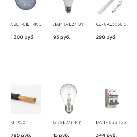
СВЕТИЛЬНИК СВЕТОДИОДНЫЙ МЕДУЗА СЛЛ 001 30ВТ 6000К (
ЛАМПА E27 10W 230V LED 4000K SBA601
СВ-К AL5038 60SMD
1 300 руб.
95 руб.
290 руб.
шт
шт
шт
-
+
-
+
-
+
КГ 1Х50
Б-75 Е27 (144)*
ВА 47-63 2П 25 А "С
790 руб.
15 руб.
344 руб.