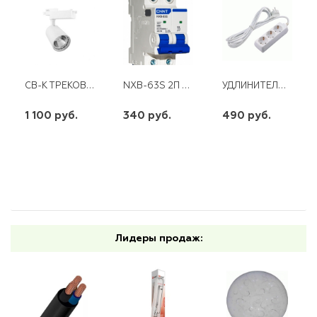
СВ-К ТРЕКОВЫЙ СВЕТОДИОДНЫЙ НА ШИНОПРОВОД 12W 1080LM. 4000К 35ГР. БЕЛЫЙ AL100
NXB-63S 2П 25 А "С" 4,5 КА CHINT
УДЛИНИТЕЛЬ 3ГН 3М С/З ПВС 3*1 16А КОСМОС
1 100 руб.
340 руб.
490 руб.
шт
шт
шт
-
+
-
+
-
+
Лидеры продаж: