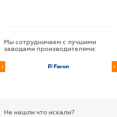
шт
шт
шт
-
+
-
+
-
+
Мы сотрудничаем с лучшими
заводами производителями:
‹
›
Не нашли что искали?