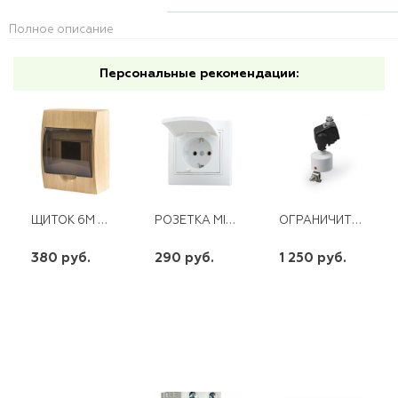
Полное описание
Персональные рекомендации:
ЩИТОК 6М ЩРН-П-6 ТУСО СОСНА
РОЗЕТКА MIRA С/З С КРЫШКОЙ КЕРАМИЧЕСКАЯ БЕЛАЯ С БЕЛОЙ ВСТАВКОЙ
ОГРАНИЧИТЕЛЬ ПЕРЕНАПРЯЖЕНИЯ SGA-328-10 ENSTO
380 руб.
290 руб.
1 250 руб.
шт
шт
шт
-
+
-
+
-
+