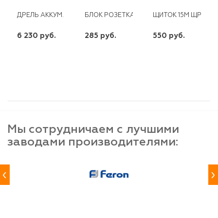
ДРЕЛЬ АККУМ. STURM 20В LI-LON .2СКОР 2АККУМ. 2AH БЫСТР
БЛОК РОЗЕТКА С/З + ПЕРЕКЛЮЧАТЕЛЬ 1КЛ
ЩИТОК 15М ЩРН-П-
6 230 руб.
285 руб.
550 руб.
шт
шт
шт
-
+
-
+
-
+
Мы сотрудничаем с лучшими
заводами производителями:
‹
›