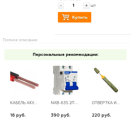
-
+
шт
Купить
Полное описание
Персональные рекомендации:
КАБЕЛЬ АКУСТИЧЕСКИЙ 2*1ММ2,КРАСНО-ЧЕРНЫЙ PROCONNECT
NXB-63S 2П 63 А "С" 4,5 КА CHINT
ОТВЕРТКА ИНДИКАТОРНАЯ 6885-48NS (RFA101)-ЗВУКОВАЯ 61/10/218
16 руб.
390 руб.
220 руб.
шт
шт
шт
-
+
-
+
-
+