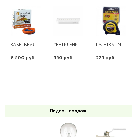
КАБЕЛЬНАЯ СИСТЕМА GRANDEKS G2-1700ВТ Б. РЕГУЛЯТОРА
СВЕТИЛЬНИК АВАРИЙНЫЙ EL121 60LED FERON
РУЛЕТКА 5М 19ММ С АВТОСТОПОМ УДАРОСТОЙКИМ ОБРЕЗИН. КОРП.OMEGA STAYER
8 500 руб.
650 руб.
225 руб.
шт
шт
шт
-
+
-
+
-
+
Лидеры продаж: