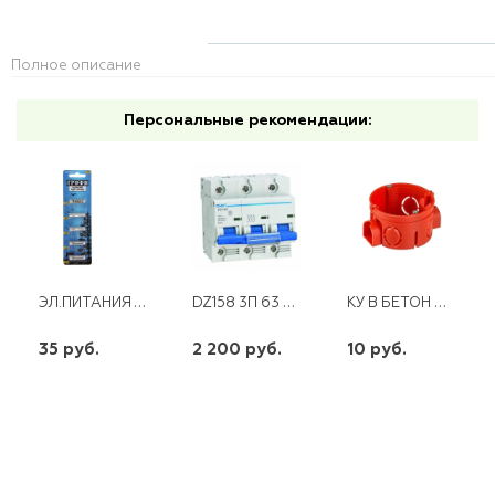
Полное описание
Персональные рекомендации:
ЭЛ.ПИТАНИЯ ТРОФИ A27-5 BL
DZ158 3П 63 А 10 КА CHINT
КУ В БЕТОН 68Х45 СО СТЫКОВОЧНЫМИ УЗЛАМИ СЗМ3 V.2
35 руб.
2 200 руб.
10 руб.
шт
шт
шт
-
+
-
+
-
+