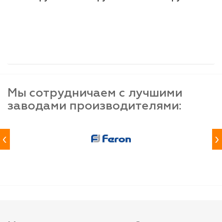
шт
шт
шт
-
+
-
+
-
+
Мы сотрудничаем с лучшими
заводами производителями:
‹
›