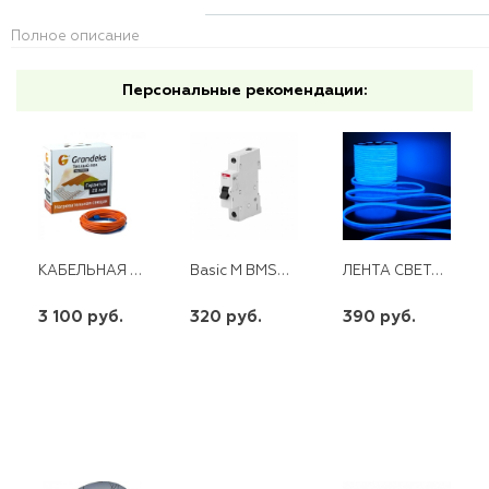
Полное описание
Персональные рекомендации:
КАБЕЛЬНАЯ СИСТЕМА GRANDEKS G2-360ВТ БЕЗ РЕГУЛЯТОРА
Basic M BMS411C 25 1П 25А ABB
ЛЕНТА СВЕТОДИОДНАЯ СИНЯЯ 144SMD(2835)/М 12ВТ/М 230V IP67 50М, 6500К LS721 FERON
3 100 руб.
320 руб.
390 руб.
шт
шт
шт
-
+
-
+
-
+