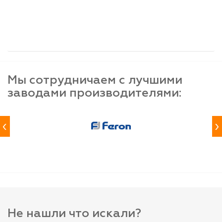
шт
шт
шт
-
+
-
+
-
+
Мы сотрудничаем с лучшими
заводами производителями:
‹
›
Не нашли что искали?