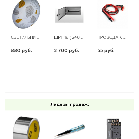
СВЕТИЛЬНИК СВЕТОДИОДНЫЙ ОСЕНЬ СЛЛ 005 12ВТ 6000К (ПОТОЛОЧНЫЙ)
ЩРН 18 ( 240Х414Х95 ) УЗОЛА
ПРОВОДА К 830 СЕРИИ TL-01
880 руб.
2 700 руб.
55 руб.
шт
шт
шт
-
+
-
+
-
+
Лидеры продаж: