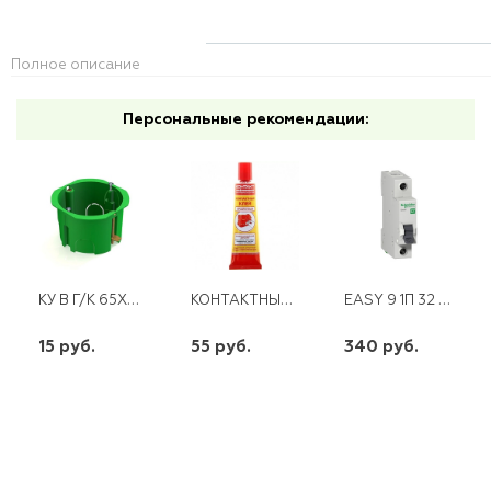
Полное описание
Персональные рекомендации:
КУ В Г/К 65Х45 МЕТ./ЛАП
КОНТАКТНЫЙ КЛЕЙ "КОНТАКТ" ПРОЗРАЧНЫЙ ,30 МЛ ШОУ-БОКС
EASY 9 1П 32 А SCHNEIDER
15 руб.
55 руб.
340 руб.
шт
шт
шт
-
+
-
+
-
+