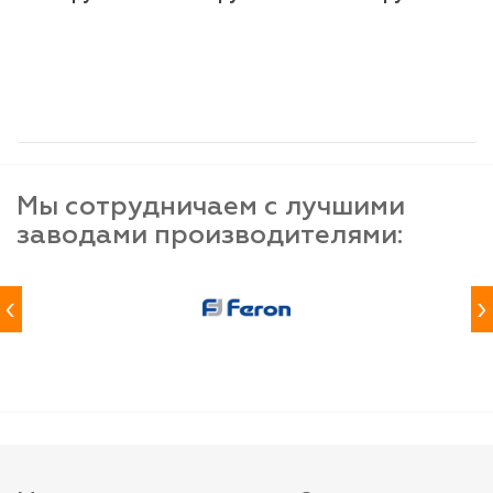
шт
шт
шт
-
+
-
+
-
+
Мы сотрудничаем с лучшими
заводами производителями:
‹
›