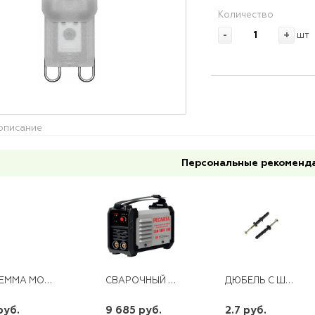
Количество
-
+
шт
описание
Персональные рекоменд
КЛЕММА МОНТАЖНАЯ 2-ПРОВОДНАЯ ДЛЯ 1-ЖИЛЬНОГО ПРОВОДНИКА LD2273-202
СВАРОЧНЫЙ АППАРАТ ИНВЕРТОРНЫЙ САИ-190Т LUX РЕСАНТА
ДЮБЕЛЬ С ШУРУПОМ 6Х 60 ММ ПОТАЙ (100ШТ) ОМАХ
руб.
9 685 руб.
2.7 руб.