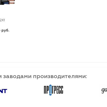
 2Х1
 руб.
шт
-
+
и заводами производителями: