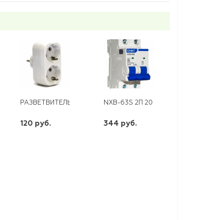
35 WLED
ЛИВОМ SOP4-B045
00ММ ДВУХКОМПОНЕНТНАЯ РУКОЯТКА ВИХРЬ
РАЗВЕТВИТЕЛЬ 2ГН. С/З ЭКФ (1)
NXB-63S 2П 20 А "С" 4,5 КА CHINT
120 руб.
344 руб.
шт
шт
-
+
-
+