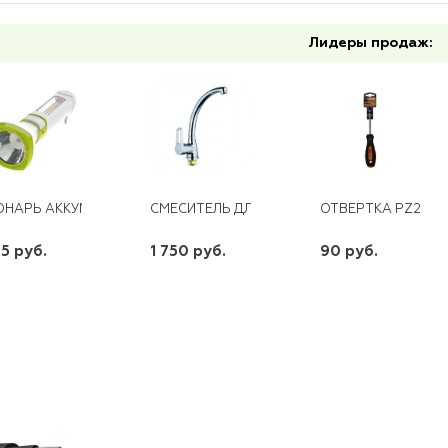
Лидеры продаж:
НАРЬ АККУМ. 5W LED БОК.ПАНЕЛЬ COB 2 ВТ,2 РЕЖ. РАБ.KOCAC 70
СМЕСИТЕЛЬ ДЛЯ КУХНИ С ПОВОРОТНЫМ ИЗ
ОТВЕРТКА РZ2* 1
5 руб.
1 750 руб.
90 руб.
шт
шт
шт
-
+
-
+
-
+