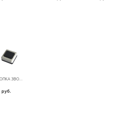
шт
шт
шт
-
+
-
+
-
+
КНОПКА ЗВОНКОВАЯ А1-0.4-001
 руб.
шт
-
+