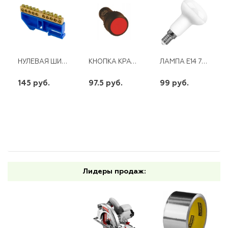
НУЛЕВАЯ ШИНА ШН 10/1 С СИНИМ ИЗОЛЯТОРОМ
КНОПКА КРАСНАЯ ВОЗВРАТНАЯ SW2C-11 1З+1Р,
ЛАМПА E14 7W 230V 6400K R50 LB-450 FERON
145 руб.
97.5 руб.
99 руб.
шт
шт
шт
-
+
-
+
-
+
Лидеры продаж: