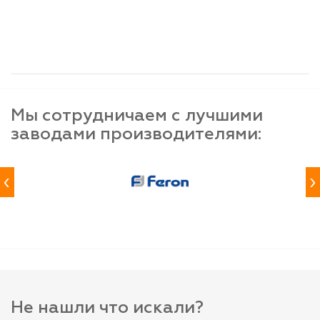
шт
шт
шт
-
+
-
+
-
+
Мы сотрудничаем с лучшими
заводами производителями:
‹
›
Не нашли что искали?